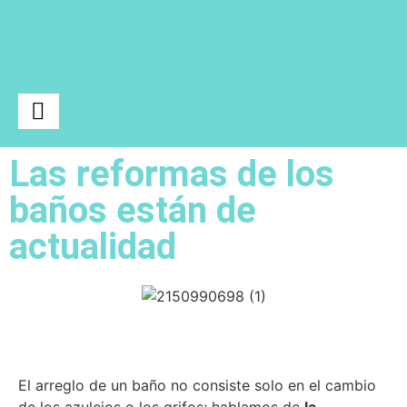
Las reformas de los
Ciencia y Tecnología
baños están de
actualidad
El arreglo de un baño no consiste solo en el cambio
de los azulejos o los grifos; hablamos de
la