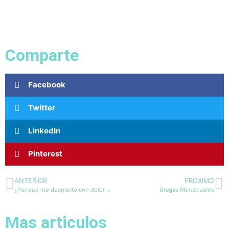
Comparte
Facebook
Twitter
LinkedIn
Pinterest
ANTERIOR
PROXIMO
¿Por qué me despierto con dolor de mandíbula?
Bragas Menstruales
Mas articulos