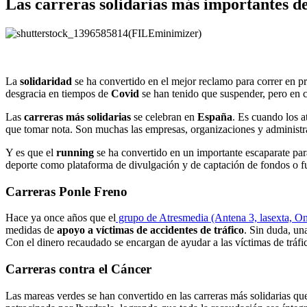
Las carreras solidarias más importantes d
La
solidaridad
se ha convertido en el mejor reclamo para correr en 
desgracia en tiempos de
Covid
se han tenido que suspender, pero en cu
Las
carreras más solidarias
se celebran en
España
. Es cuando los at
que tomar nota. Son muchas las empresas, organizaciones y administra
Y es que el
running
se ha convertido en un importante escaparate par
deporte como plataforma de divulgación y de captación de fondos o f
Carreras Ponle Freno
Hace ya once años que el
grupo de Atresmedia (Antena 3, lasexta, On
medidas de
apoyo a víctimas de accidentes de tráfico
. Sin duda, un
Con el dinero recaudado se encargan de ayudar a las víctimas de tráfic
Carreras contra el Cáncer
Las mareas verdes se han convertido en las carreras más solidarias q