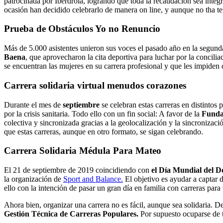
patrocinada por Iberdrola, logrando que toda la recaudación sea ínteg
ocasión han decidido celebrarlo de manera on line, y aunque no tha ten
Prueba de Obstáculos Yo no Renuncio
Más de 5.000 asistentes unieron sus voces el pasado año en la segun
Baena
, que aprovecharon la cita deportiva para luchar por la concilia
se encuentran las mujeres en su carrera profesional y que les impiden c
Carrera solidaria virtual menudos corazones
Durante el mes de
septiembre
se celebran estas carreras en distintos
por la crisis sanitaria. Todo ello con un fin social: A favor de la
Funda
colectiva y sincronizada gracias a la geolocalización y la sincroniza
que estas carreras, aunque en otro formato, se sigan celebrando.
Carrera Solidaria Médula Para Mateo
El 21 de septiembre de 2019 coincidiendo con
el Día Mundial del 
la organización de
Sport and Balance.
El objetivo es ayudar a captar 
ello con la intención de pasar un gran día en familia con carreras pa
Ahora bien, organizar una carrera no es fácil, aunque sea solidaria. 
Gestión Técnica de Carreras Populares.
Por supuesto ocuparse de t