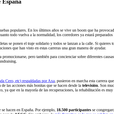
e España
pruebas populares. En los últimos años se vive un boom que ha provoc
anto todo vuelva a la normalidad, los corredores ya estará preparados pa
letas se ponen el traje solidario y todos se lanzan a la calle. Si quieres
ciones que han visto en estas carreras una gran manera de ayudar.
a promocionarse, pero también para concienciar sobre diferentes causas 
undraising.
da Cero, etc) respaldadas por Axa
, pusieron en marcha esta carrera qu
a de las acciones más bonitas que se hacen desde la
televisión
. Son muc
o, ya que en la mayoría de las recuperaciones, la rehabilitación es muy 
ue se hacen en España. Por ejemplo,
18.500 participantes
se congregaro