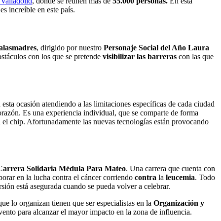
 Valladolid
, donde se reúnen más de
55.000 personas.
En esta
s increíble en este país.
alasmadres
, dirigido por nuestro
Personaje Social del Año Laura
obstáculos con los que se pretende
visibilizar las barreras
con las que
 esta ocasión atendiendo a las limitaciones específicas de cada ciudad
razón. Es una experiencia individual, que se comparte de forma
erá el chip. Afortunadamente las nuevas tecnologías están provocando
 Carrera Solidaria Médula Para Mateo
. Una carrera que cuenta con
borar en la lucha contra el cáncer corriendo
contra
la
leucemia
. Todo
rsión está asegurada cuando se pueda volver a celebrar.
ue lo organizan tienen que ser especialistas en la
Organización y
evento para alcanzar el mayor impacto en la zona de influencia.