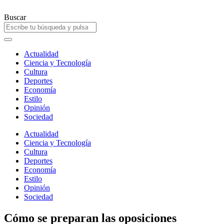
Ir
al
Buscar
contenido
Actualidad
Ciencia y Tecnología
Cultura
Deportes
Economía
Estilo
Opinión
Sociedad
Actualidad
Ciencia y Tecnología
Cultura
Deportes
Economía
Estilo
Opinión
Sociedad
Cómo se preparan las oposiciones