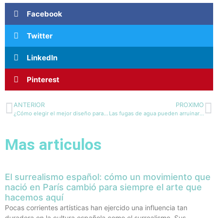
Facebook
Twitter
LinkedIn
Pinterest
ANTERIOR
PROXIMO
¿Cómo elegir el mejor diseño para grabarlo en un regalo?
Las fugas de agua pueden arruinar una excursión… y un lugar turístico
Mas articulos
El surrealismo español: cómo un movimiento que
nació en París cambió para siempre el arte que
hacemos aquí
Pocas corrientes artísticas han ejercido una influencia tan
duradera en la cultura española como el surrealismo. Sus