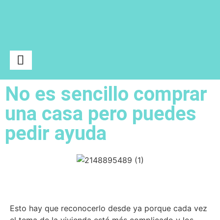
No es sencillo comprar
Ciencia y Tecnología
una casa pero puedes
pedir ayuda
Esto hay que reconocerlo desde ya porque cada vez
el tema de la vivienda está más complicado y los